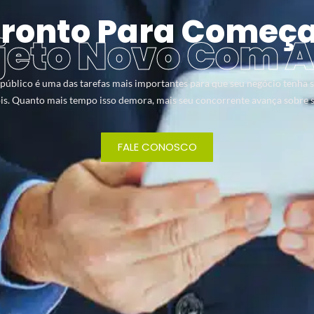
ronto Para Começ
jeto Novo Com A
úblico é uma das tarefas mais importantes para que seu negócio tenha s
is. Quanto mais tempo isso demora, mais seu concorrente avança sobre s
FALE CONOSCO