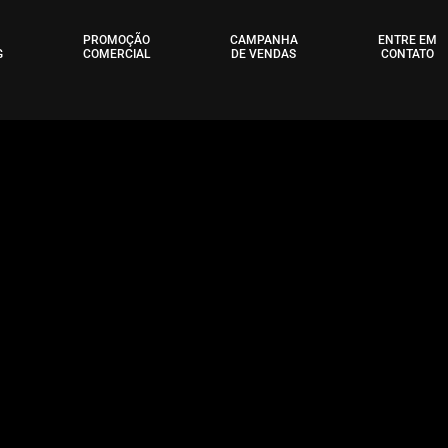
PROMOÇÃO
CAMPANHA
ENTRE EM
G
COMERCIAL
DE VENDAS
CONTATO
a Clínica
rinar
ecar
re--
tora
care
are
̧as
os
pe
ep
m