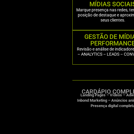
MÍDIAS SOCIAI
Marque presença nas redes, t
posição de destaque e aproxi
seus clientes.
GESTÃO DE MÍDI
PERFORMANC
Revisão e análise de indicador
– ANALYTICS – LEADS – CO
CARDÁPIO COMPL
Landing
Pages
–
Vídeos –
Adw
Inbond
Marketing –
Anúncios
an
Presença digital complet