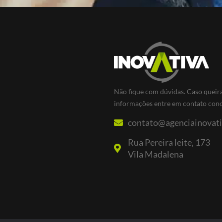
Não fique com dúvidas. Caso queir
informações entre em contato con
contato@agenciainovati
Rua Pereira leite, 173
Vila Madalena