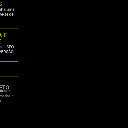
S
enha uma
me-se de
A E
E
es – SEO
NVERSÃO
ETO
ords
–
imados –
a