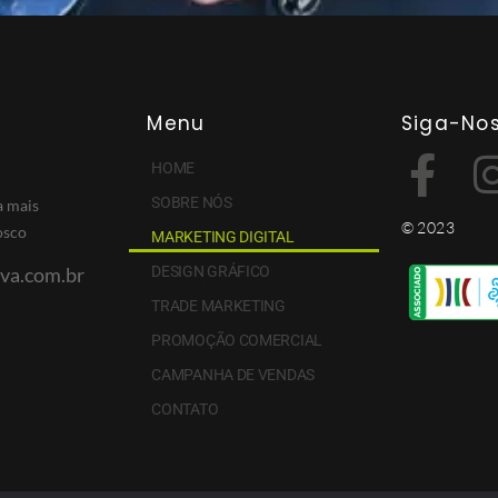
Menu
Siga-No
HOME
SOBRE NÓS
a mais
© 2023
osco
MARKETING DIGITAL
DESIGN GRÁFICO
va.com.br
TRADE MARKETING
PROMOÇÃO COMERCIAL
CAMPANHA DE VENDAS
CONTATO