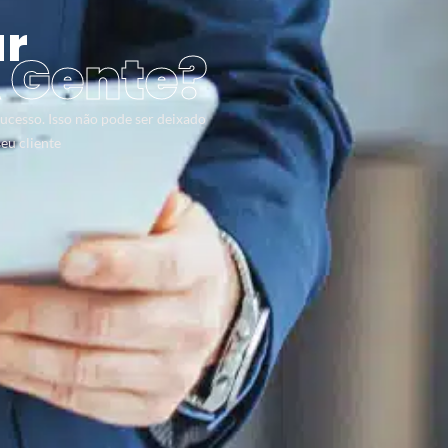
ar
 Gente?
ucesso. Isso não pode ser deixado
eu cliente